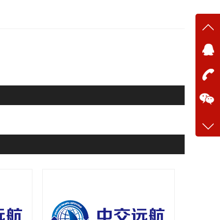
在线
在
咨询
13634
客服q
28699