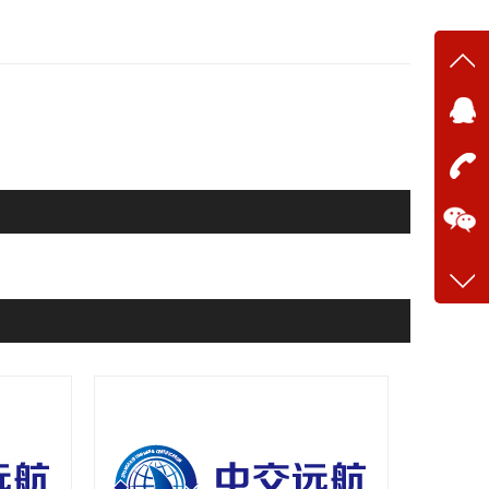
在线
在
咨询
13634
客服q
28699