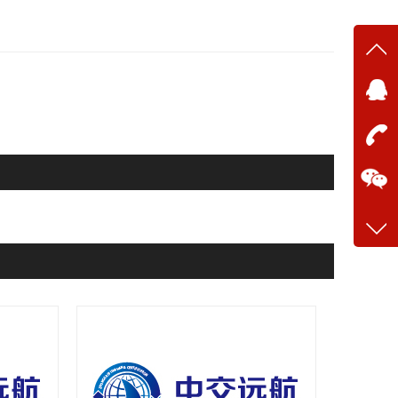
在线
在
咨询
13634
客服q
28699