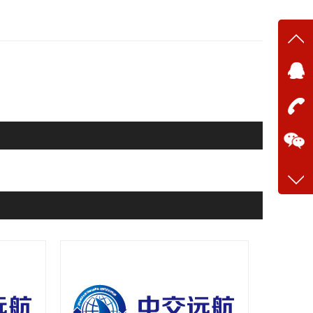
在线
在
咨询
13634
客服q
28699