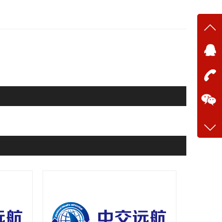
在线
在
咨询
13634
客服q
28699