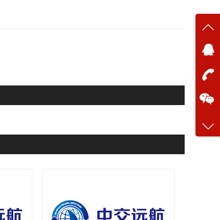
在线
在
咨询
13634
客服q
28699