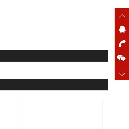
在线
在
咨询
13634
客服q
28699