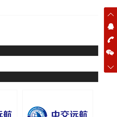
在线
在
咨询
13634
客服q
28699