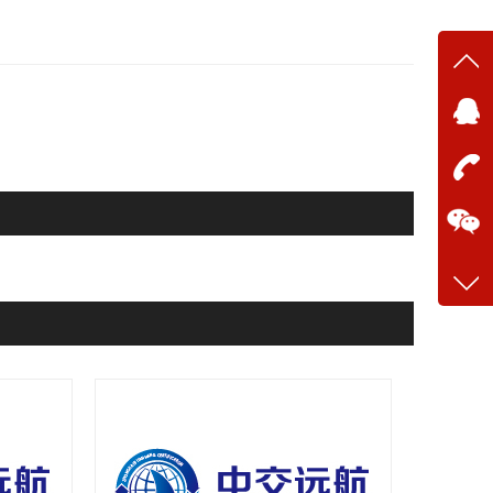
在线
在
咨询
13634
客服q
28699