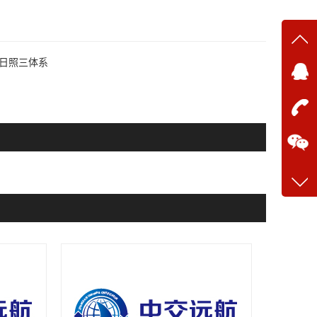
系|日照三体系
在线
在
咨询
13634
客服q
28699