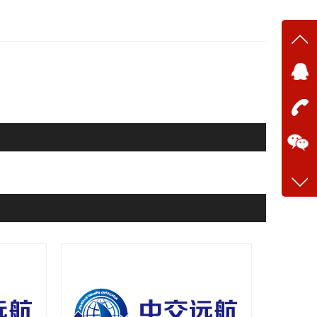
在线
在
咨询
13634
客服q
28699