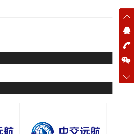
在线
在
咨询
13634
客服q
28699