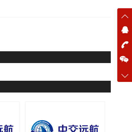
在线
在
咨询
13634
客服q
28699