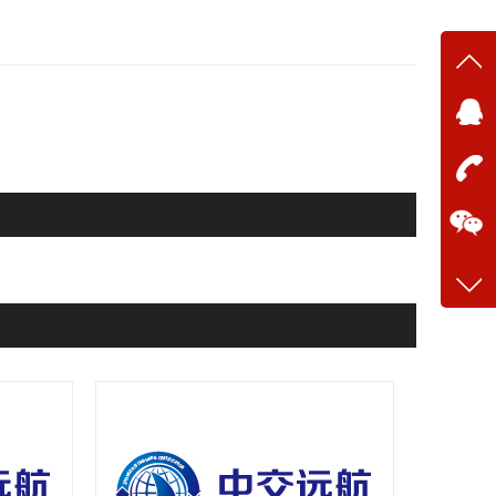
在线
在
咨询
13634
客服q
28699