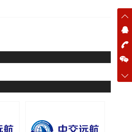
在线
在
咨询
13634
客服q
28699