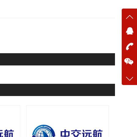
在线
在
咨询
13634
客服q
28699