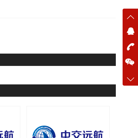
在线
在
咨询
13634
客服q
28699