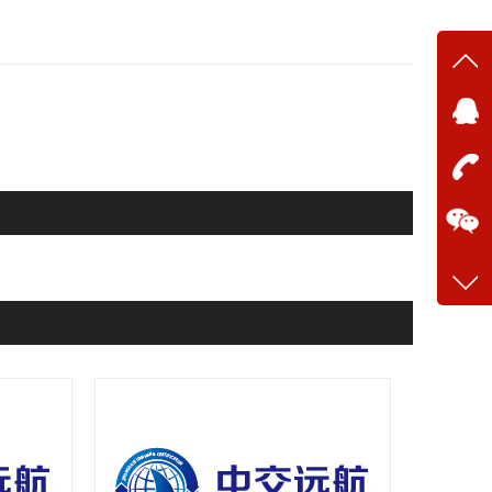
在线
在
咨询
13634
客服q
28699