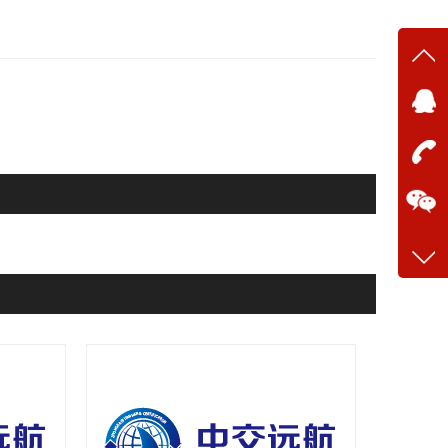
在线
在
咨询
13634
客服q
28699