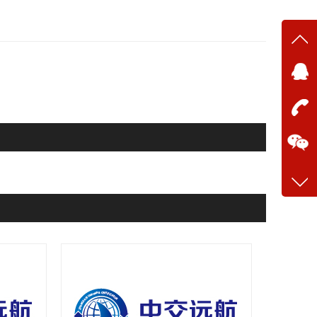
在线
在
咨询
13634
客服q
28699