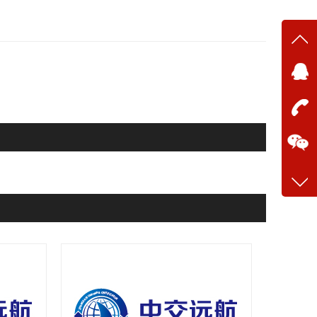
在线
在
咨询
13634
客服q
28699