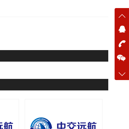
在线
在
咨询
13634
客服q
28699