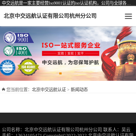
中交远航是一家主要经营Iso9001认证的iso认证机构，公司与全球各大知名认证机构均有着长期稳定的战略合作关系。
北京中交远航认证有限公司杭州分公司
可从事认证业务一览表
认证服务
ISO9001质量管理体系认证
ISO14001环境管理体系认证
ISO45001职业健康安全管理体系认证
您当前位置：
北京中交远航认证
>
新闻动态
交通运输服务认证
ISO27001信息安全管理体系认证
品牌服务认证
公司名称：北京中交远航认证有限公司杭州分公司 联系人：吴云
商品与售后服务认证
手机：13634105471 Copyright©2022-2022
北京中交远航认证有限