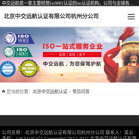
中交远航是一家主要经营Iso9001认证的iso认证机构，公司与全球各大知名认证机构均有着长期稳定的战略合作关系。
北京中交远航认证有限公司杭州分公司
可从事认证业务一览表
认证服务
ISO9001质量管理体系认证
ISO14001环境管理体系认证
ISO45001职业健康安全管理体系认证
您当前位置：
北京中交远航认证
>
常见问答
交通运输服务认证
ISO27001信息安全管理体系认证
品牌服务认证
公司名称：北京中交远航认证有限公司杭州分公司 联系人：吴云
商品与售后服务认证
手机：13634105471 Copyright©2022-2022
北京中交远航认证有限